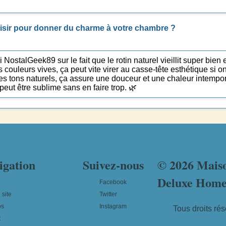
choisir pour donner du charme à votre chambre ?
NostalGeek89 sur le fait que le rotin naturel vieillit super bien
s couleurs vives, ça peut vite virer au casse-tête esthétique si o
les tons naturels, ça assure une douceur et une chaleur intempor
peut être sublime sans en faire trop. 🌿
igation
Suivez-nous
© 2026 Mais
Deluxe Hom
Facebook
 site
Twitter
os
Instagram
Tous droits rés
t