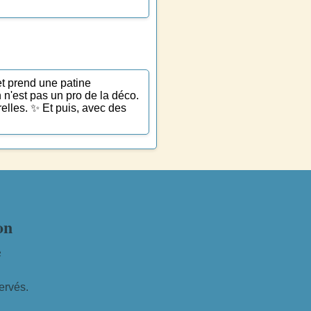
 et prend une patine
n n'est pas un pro de la déco.
elles. ✨ Et puis, avec des
on
e
ervés.